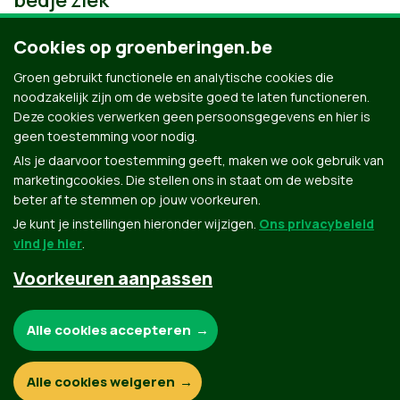
bedje ziek
Cookies op groenberingen.be
Groen gebruikt functionele en analytische cookies die
noodzakelijk zijn om de website goed te laten functioneren.
Deze cookies verwerken geen persoonsgegevens en hier is
geen toestemming voor nodig.
Als je daarvoor toestemming geeft, maken we ook gebruik van
marketingcookies. Die stellen ons in staat om de website
beter af te stemmen op jouw voorkeuren.
Je kunt je instellingen hieronder wijzigen.
Ons privacybeleid
vind je hier
.
Voorkeuren aanpassen
Groen.be
Noodzakelijke cookies:
Alle cookies accepteren
Contact
Privacybeleid
Functionele en analytische cookies:
Alle cookies weigeren
© Copyright Groen 2026 | Gemaakt met
NationBuilder
| Gebouwd door
Tectonica