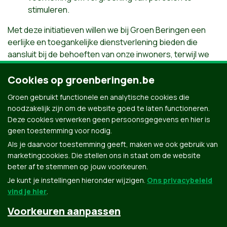
stimuleren.
Met deze initiatieven willen we bij Groen Beringen een
eerlijke en toegankelijke dienstverlening bieden die
aansluit bij de behoeften van onze inwoners, terwijl we
tegelijkertijd streven naar een rechtvaardig
belastingstelsel.
Cookies op groenberingen.be
Groen gebruikt functionele en analytische cookies die
Download het volledige programma
noodzakelijk zijn om de website goed te laten functioneren.
Deze cookies verwerken geen persoonsgegevens en hier is
geen toestemming voor nodig.
Als je daarvoor toestemming geeft, maken we ook gebruik van
marketingcookies. Die stellen ons in staat om de website
beter af te stemmen op jouw voorkeuren.
Je kunt je instellingen hieronder wijzigen.
Ons privacybeleid
vind je hier
.
Voorkeuren aanpassen
Groen.be