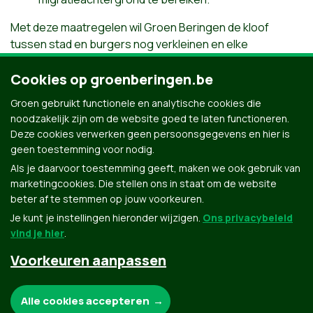
Met deze maatregelen wil Groen Beringen de kloof
tussen stad en burgers nog verkleinen en elke
Beringenaar inspraak geven in het beleid van de eigen
stad.
Cookies op groenberingen.be
Groen gebruikt functionele en analytische cookies die
Download het volledige programma
noodzakelijk zijn om de website goed te laten functioneren.
Deze cookies verwerken geen persoonsgegevens en hier is
geen toestemming voor nodig.
Als je daarvoor toestemming geeft, maken we ook gebruik van
marketingcookies. Die stellen ons in staat om de website
beter af te stemmen op jouw voorkeuren.
Je kunt je instellingen hieronder wijzigen.
Ons privacybeleid
vind je hier
.
Voorkeuren aanpassen
Groen.be
Noodzakelijke cookies:
Alle cookies accepteren