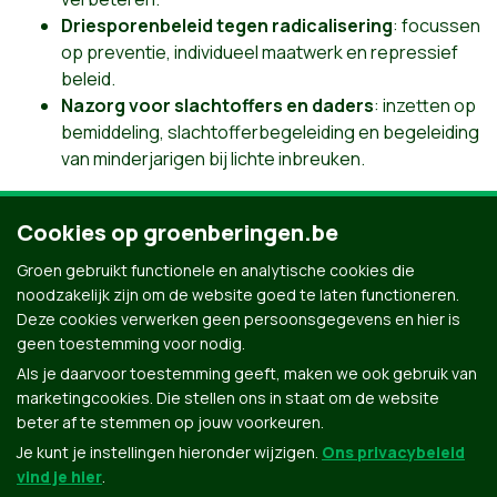
Driesporenbeleid tegen radicalisering
: focussen
op preventie, individueel maatwerk en repressief
beleid.
Nazorg voor slachtoffers en daders
: inzetten op
bemiddeling, slachtofferbegeleiding en begeleiding
van minderjarigen bij lichte inbreuken.
Zo proberen we iedereen mee te krijgen voor een veilig
Beringen.
Cookies op groenberingen.be
Groen gebruikt functionele en analytische cookies die
Download het volledige programma
noodzakelijk zijn om de website goed te laten functioneren.
Deze cookies verwerken geen persoonsgegevens en hier is
geen toestemming voor nodig.
Als je daarvoor toestemming geeft, maken we ook gebruik van
marketingcookies. Die stellen ons in staat om de website
beter af te stemmen op jouw voorkeuren.
Je kunt je instellingen hieronder wijzigen.
Ons privacybeleid
vind je hier
.